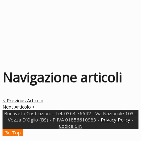
Navigazione articoli
< Previous Articolo
Next Articolo >
Bonavetti Costruzioni - Tel. 0364 76642 - Via Nazionale 103 -
Vezza D'Oglio (BS) - P.IVA 01856610983 -
Privacy Policy
-
Codice CIN
Go Top