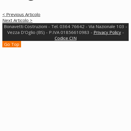
< Previous Articolo
Next Articolo >
Bonavetti Costruzioni - Tel. 0364 76642 - Via Nazionale 103 -
Vezza D'Oglio (BS) - P.IVA 01856610983 -
Privacy Policy
-
Codice CIN
Go Top